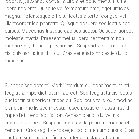
lobortis, justo arcu convallis turpis, et condimentum urna
libero nec erat. Quisque vel fermentum ante, eget ultricies
magna. Pellentesque efficitur lectus a tortor congue, vel
ullamcorper leo pharetra. Quisque posuere sed lectus sed
cursus. Maecenas tristique dapibus auctor. Quisque laoreet
molestie mattis. Praesent metus libero, fermentum non
magna sed, rhoncus pulvinar nisi. Suspendisse ut arcu ac
nisl pulvinar luctus id in dui. Cras venenatis molestie dui id
maximus.
Suspendisse potenti. Morbi interdum dui condimentum mi
feugiat, a imperdiet ipsum laoreet. Sed feugiat turpis lectus,
auctor finibus tortor ultrices eu. Sed lacus felis, euismod ac
blandit in, mollis sed massa. Fusce posuere massa nisl, id
imperdiet libero iaculis non. Aenean blandit dui vel nisl
interdum ultrices. Suspendisse gravida pharetra magna et
hendrerit. Cras sagittis eros eget condimentum cursus. Cras
auctor nisi in tincidunt finibus. Integer a placerat purus.