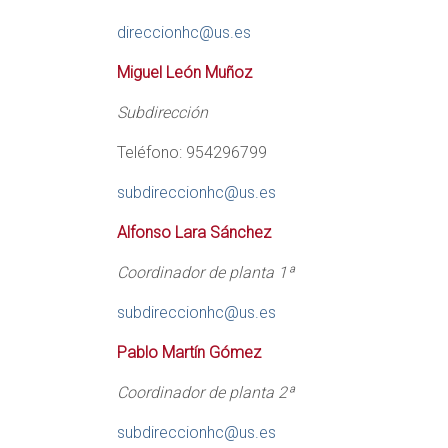
direccionhc@us.es
Miguel León Muñoz
Subdirección
Teléfono: 954296799
subdireccionhc@us.es
Alfonso Lara Sánchez
Coordinador de planta 1ª
subdireccionhc@us.es
Pablo Martín Gómez
Coordinador de planta 2ª
subdireccionhc@us.es