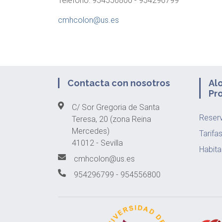
Teléfono: 954556800 - 954296799
cmhcolon@us.es
Contacta con nosotros
Al
Pr
C/ Sor Gregoria de Santa
Reser
Teresa, 20 (zona Reina
Mercedes)
Tarifa
41012 - Sevilla
Habita
cmhcolon@us.es
954296799 - 954556800