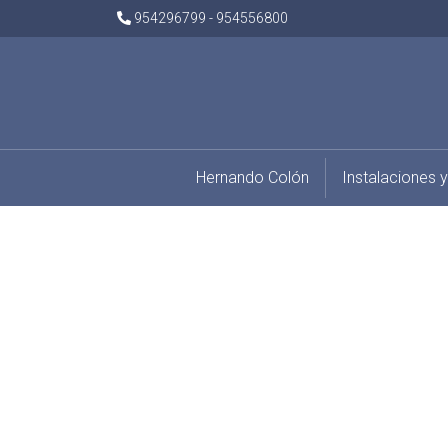
954296799 - 954556800
Hernando Colón
Instalaciones y