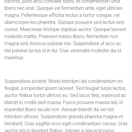
lobortis, justo arcu convallis turpis, et condimentum urna
libero nec erat. Quisque vel fermentum ante, eget ultricies
magna. Pellentesque efficitur lectus a tortor congue, vel
ullamcorper leo pharetra. Quisque posuere sed lectus sed
cursus. Maecenas tristique dapibus auctor. Quisque laoreet
molestie mattis. Praesent metus libero, fermentum non
magna sed, rhoncus pulvinar nisi. Suspendisse ut arcu ac
nisl pulvinar luctus id in dui. Cras venenatis molestie dui id
maximus.
Suspendisse potenti. Morbi interdum dui condimentum mi
feugiat, a imperdiet ipsum laoreet. Sed feugiat turpis lectus,
auctor finibus tortor ultrices eu. Sed lacus felis, euismod ac
blandit in, mollis sed massa. Fusce posuere massa nisl, id
imperdiet libero iaculis non. Aenean blandit dui vel nisl
interdum ultrices. Suspendisse gravida pharetra magna et
hendrerit. Cras sagittis eros eget condimentum cursus. Cras
auctor nisi in tincidunt finibus. Integer a placerat purus.