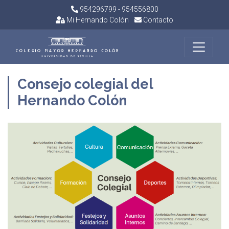
954296799 - 954556800
Mi Hernando Colón
Contacto
Consejo colegial del
Hernando Colón